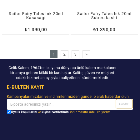
Sailor Fairy Tales Ink 20ml
Sailor Fairy Tales Ink 20ml
Kasasagi
Suberakashi
₺1.390,00
₺1.390,00
1
2
3
>
Çelik Kalem, 1964’ten bu yana dünyaca ünlü kalem markalarını
bir araya getiren köklü bir kuruluştur. Kalite, güven ve müşteri
odaklı hizmet anlayışıyla faaliyetlerini sürdürmektedir.
E-BÜLTEN KAYIT
Kampanyalarımızdan ve indirimlerimizden güncel olarak haberdar olun.
Gönder
Üyelik koşullarını
ve
kişisel verilerimin
korunmasını kabul ediyorum.