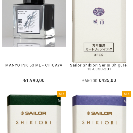
MANYO INK 50 ML - CHIGAYA
Sailor Shikiori Serisi Shigure,
13-0350-201
₺1.990,00
₺435,00
₺650,00
%33
%33
İndirim
İndirim
%33İndirim
%33İnd