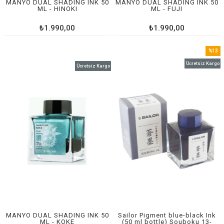
MANYO DUAL SHADING INK 50
MANYO DUAL SHADING INK 50
ML - HINOKI
ML - FUJI
₺1.990,00
₺1.990,00
%13
İndirim
Ücretsiz Kargo
Ücretsiz Kargo
%13İnd
MANYO DUAL SHADING INK 50
Sailor Pigment blue-black Ink
ML - KOKE
(50 ml bottle) Souboku 13-