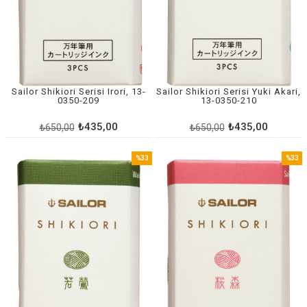
Sailor Shikiori Serisi Irori, 13-
Sailor Shikiori Serisi Yuki Akari,
0350-209
13-0350-210
₺435,00
₺435,00
₺650,00
₺650,00
%33
%33
İndirim
İndirim
%33İndirim
%33İnd