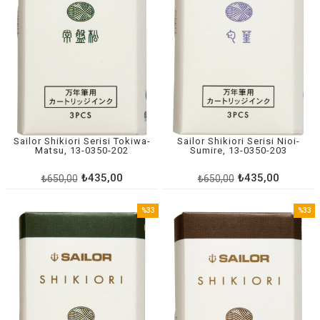
Sailor Shikiori Serisi Tokiwa-
Sailor Shikiori Serisi Nioi-
Matsu, 13-0350-202
Sumire, 13-0350-203
₺435,00
₺435,00
₺650,00
₺650,00
%33
%33
İndirim
İndirim
%33İndirim
%33İnd