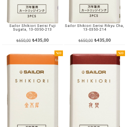
Sailor Shikiori Serisi Fuji
Sailor Shikiori Serisi Rikyu Cha,
Sugata, 13-0350-213
13-0350-214
₺435,00
₺435,00
₺650,00
₺650,00
%33
%33
İndirim
İndirim
%33İndirim
%33İnd