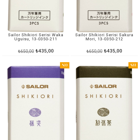
Sailor Shikiori Serisi Waka
Sailor Shikiori Serisi Sakura
Uguisu, 13-0350-211
Mori, 13-0350-212
₺435,00
₺435,00
₺650,00
₺650,00
%33
%33
İndirim
İndirim
%33İndirim
%33İnd