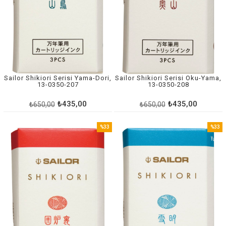
Sailor Shikiori Serisi Yama-Dori,
Sailor Shikiori Serisi Oku-Yama,
13-0350-207
13-0350-208
₺435,00
₺435,00
₺650,00
₺650,00
%33
%33
İndirim
İndirim
%33İndirim
%33İnd