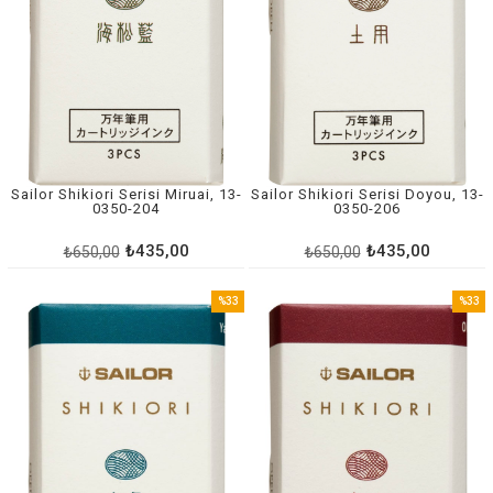
Sailor Shikiori Serisi Miruai, 13-
Sailor Shikiori Serisi Doyou, 13-
0350-204
0350-206
₺435,00
₺435,00
₺650,00
₺650,00
%33
%33
İndirim
İndirim
%33İndirim
%33İnd