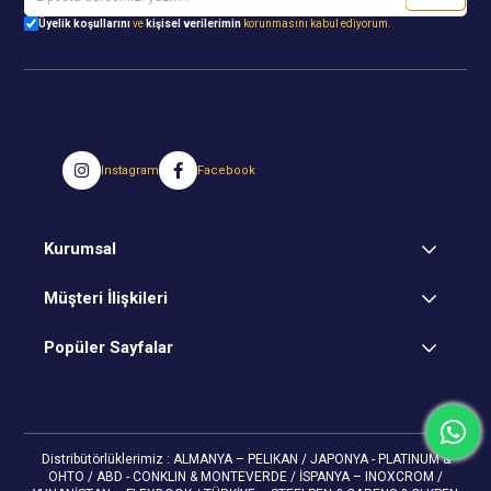
Üyelik koşullarını
ve
kişisel verilerimin
korunmasını kabul ediyorum.
Instagram
Facebook
Kurumsal
Müşteri İlişkileri
Popüler Sayfalar
Distribütörlüklerimiz : ALMANYA – PELIKAN / JAPONYA - PLATINUM &
OHTO / ABD - CONKLIN & MONTEVERDE / İSPANYA – INOXCROM /