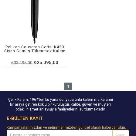
Pelikan Souveran Serisi K420
Siyah Gümüş Tükenmez Kalem
₺25.095,00
₺33.495,00
1
Çelik Kalem, 1964’ten bu yana dünyaca ünlü kalem markalarını
bir araya getiren köklü bir kuruluştur. Kalite, güven ve müşteri
odaklı hizmet anlayışıyla faaliyetlerini sürdürmektedir.
E-BÜLTEN KAYIT
Kampanyalarımızdan ve indirimlerimizden güncel olarak haberdar olun.
Gönder