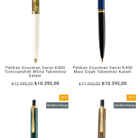
Pelikan Souveran Serisi K400
Pelikan Souveran Serisi K400
Tortoiseshell White Tükenmez
Mavi Siyah Tükenmez Kalem
Kalem
₺10.395,00
₺10.395,00
₺12.495,00
₺11.550,00
%10
%13
İndirim
İndirim
Ücretsiz Kargo
Ücretsiz Kargo
%10İndirim
%13İnd