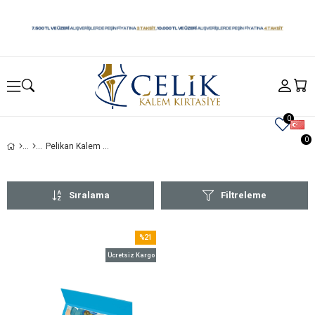
0
0
Pelikan Kalem Setleri
Sıralama
Filtreleme
%21
İndirim
Ücretsiz Kargo
%21İndirim