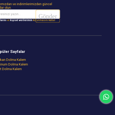
ımızdan ve indirimlerimizden güncel
dar olun.
Gönder
larını
ve
kişisel verilerimin
korunmasını kabul
püler Sayfalar
ikan Dolma Kalem
tinum Dolma Kalem
ot Dolma Kalem