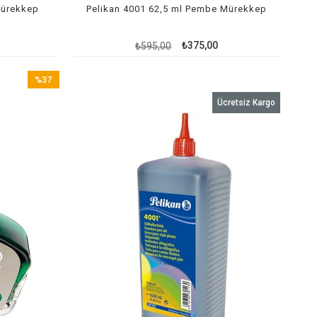
Mürekkep
Pelikan 4001 62,5 ml Pembe Mürekkep
₺375,00
₺595,00
%37
İndirim
Ücretsiz Kargo
%37İndirim