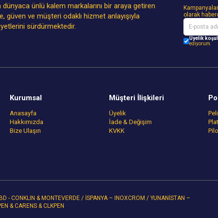
 dünyaca ünlü kalem markalarını bir araya getiren
Kampanyalar
olarak haber
ite, güven ve müşteri odaklı hizmet anlayışıyla
iyetlerini sürdürmektedir.
Üyelik koşul
ediyorum.
Kurumsal
Müşteri İlişkileri
Po
Anasayfa
Üyelik
Pel
Hakkımızda
İade & Değişim
Pla
Bize Ulaşın
KVKK
Pil
/ ABD - CONKLIN & MONTEVERDE / İSPANYA – INOXCROM / YUNANİSTAN –
PEN & CARENS & CLKPEN