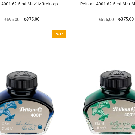
n 4001 62,5 ml Mavi Mürekkep
Pelikan 4001 62,5 ml Mor 
₺375,00
₺375,00
₺595,00
₺595,00
%37
İndirim
%37İndirim