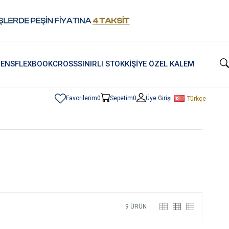
ENS
FLEXBOOK
CROSS
SINIRLI STOK
KİŞİYE ÖZEL KALEM
Favorilerim
0
Sepetim
0
Üye Girişi
Türkçe
9 ÜRÜN