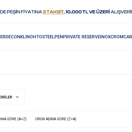
ERDE
CONKLIN
OHTO
STEELPEN
PRIVATE RESERVE
INOXCROM
CAR
ORILER
INA GÖRE (A>Z)
ÜRÜN ADINA GÖRE (Z<A)