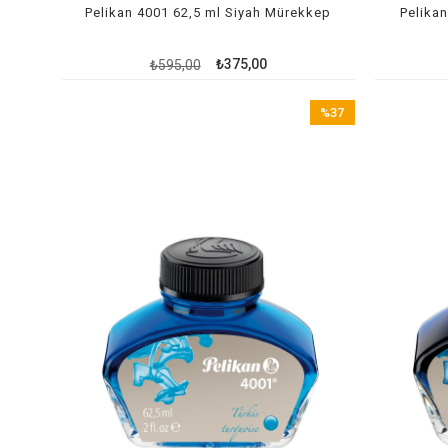
Pelikan 4001 62,5 ml Siyah Mürekkep
Pelika
₺375,00
₺595,00
%37
İndirim
%37İndirim