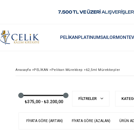
PELİKAN
PLATINUM
SAILOR
MONTEV
Anasayfa
>
PELİKAN
>
Pelikan Mürekkep
>
62,5ml Mürekkepler
FILTRELER
KATEG
₺375,00 - ₺3.200,00
FIYATA GÖRE (ARTAN)
FIYATA GÖRE (AZALAN)
ÜRÜN AD