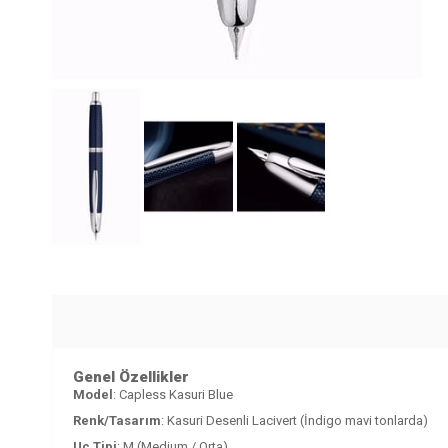
Genel Özellikler
Model
: Capless Kasuri Blue
Renk/Tasarım
: Kasuri Desenli Lacivert (İndigo mavi tonlarda)
Uç Tipi
: M (Medium / Orta)