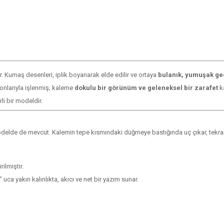
ir. Kumaş desenleri, iplik boyanarak elde edilir ve ortaya
bulanık, yumuşak geç
 tonlarıyla işlenmiş; kaleme
dokulu bir görünüm ve geleneksel bir zarafet
ka
li bir modeldir.
elde de mevcut. Kalemin tepe kısmındaki düğmeye bastığında uç çıkar, tekrar b
ilmiştir.
a yakın kalınlıkta, akıcı ve net bir yazım sunar.