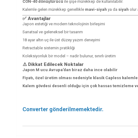
CON-40 dönüştürücü
ile şişe mürekkep de kullanılabilir.
Kalemle gelen mürekkep genellikle
mavi-siyah
ya da
siyah
olur 
✅
Avantajlar
Japon estetiği ve modern teknolojinin birleşimi
Sanatsal ve geleneksel bir tasarım
18 ayar altın uç ile üst düzey yazım deneyimi
Retractable sistemin pratikliği
Koleksiyonluk bir model – nadir bulunur, sınırlı üretim
⚠️
Dikkat Edilecek Noktalar
Japon M ucu Avrupa’dan biraz daha ince olabilir
Fiyatı, özel üretim olması nedeniyle klasik Capless kalemle
Kalem gövdesi desenli olduğu için çok hassas temizleme v
Converter gönderilmemektedir.