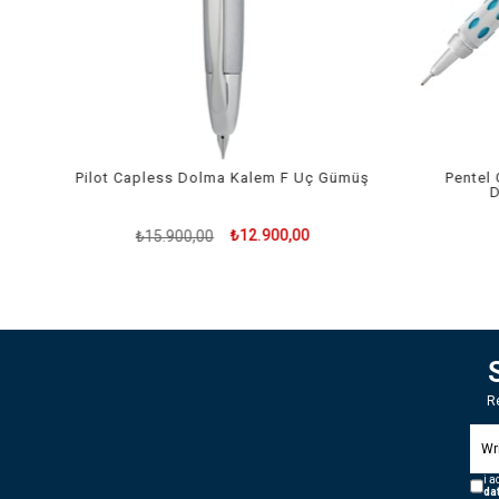
Pilot Capless Dolma Kalem F Uç Gümüş
Pentel 
D
₺12.900,00
₺15.900,00
R
i a
da