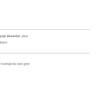
işli desenler
çıkar.
tıyor.
astığında içeri girer.