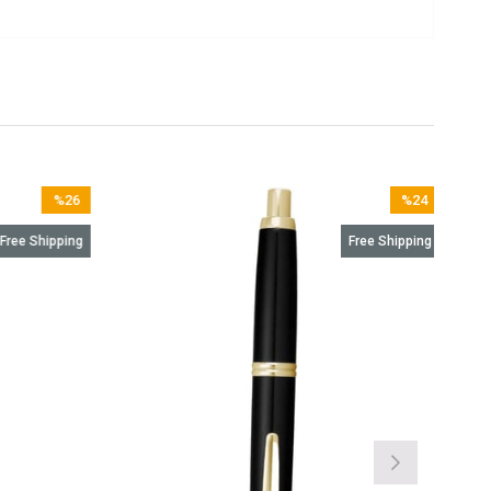
%26
%24
Sale
Sale
Free Shipping
Free Shipping
%26Sale
%24Sale