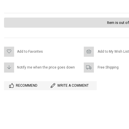
Item is out o
Add to Favorites
Add to My Wish List
Notify me when the price goes down
Free Shipping
RECOMMEND
WRITE A COMMENT