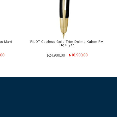
s Mavi
PILOT Capless Gold Trim Dolma Kalem FM
Uç Siyah
00
₺18.900,00
₺24.900,00