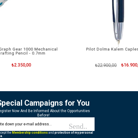
Graph Gear 1000 Mechanical
Pilot Dolma Kalem Caples
rafting Pencil - 0.7mm
₺2.350,00
₺16.900,
₺22.900,00
Special Campaigns for You
egister Now And Be Informed About the Opportunities
Before!
Send..
ccept the
Membership conditions
and
protection of my personal
ta
.