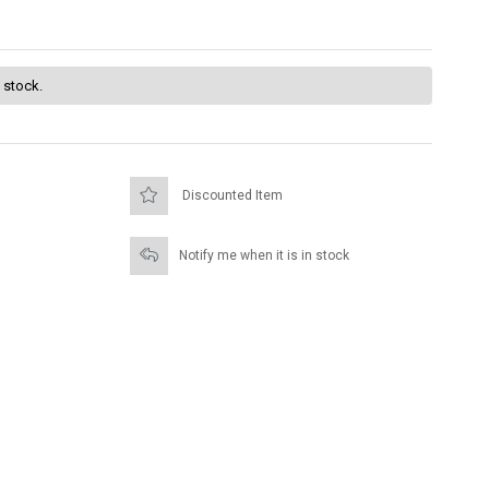
f stock.
Discounted Item
Notify me when it is in stock