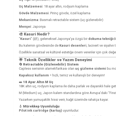
Uç Malzemesi
: 18 ayar altın, rodyum kaplama
Gövde Malzemesi
: Pirinç gövde, özel kaplama
Mekanizma
: Basmalı retractable sistem (uç gizlenebilir)
Menşei
: Japonya
🎨
Kasuri Nedir?
"
Kasuri
" (絣), geleneksel Japonya'ya özgü bir
dokuma tekniği
d
Bu kalemin gövdesinde de
Kasuri desenleri
, lacivert ve siyahın
Özellikle sanatsal ve kültürel estetiğe önem verenler için çok değer
🌟
Teknik Özellikler ve Yazım Deneyimi
🔄
Retractable (Gizlenebilir) Sistem
Capless serisinin alametifarikası olan
uç gizleme sistemi
bu mod
Kapaksız kullanım
= hızlı, temiz ve kullanışlı bir deneyim!
✒️
18 Ayar Altın M Uç
18K altın uç, rodyum kaplama ile daha parlak ve dayanıklı hale getir
M (Medium) uç, Japon kalem standardına göre Avrupa’daki “Fine” uc
Yazarken yumuşaklık hissi verir, kağıt üzerinde rahatça kayar.
💧
Mürekkep Uyumluluğu
Pilot ink cartridge (kartuş)
uyumludur.