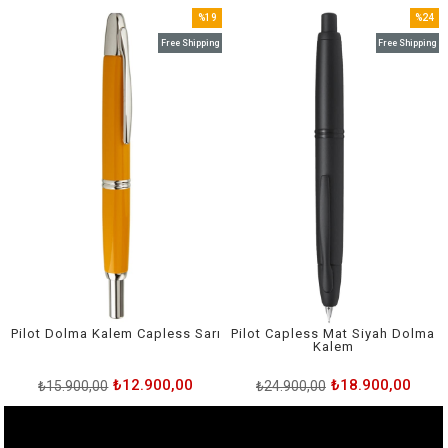
%19
%24
e
Sale
Sale
g
Free Shipping
Free Shipping
ale
%19Sale
%24Sal
-
Pilot Dolma Kalem Capless Sarı
Pilot Capless Mat Siyah Dolma
Kalem
₺12.900,00
₺18.900,00
₺15.900,00
₺24.900,00