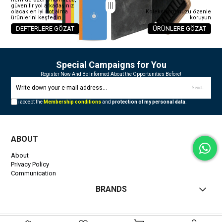
güvenilir yol arkadaşınız
olacak en iyi not alma
Koleksiyonunuzu özenle
ürünlerini keşfedin.
koruyun
DEFTERLERE GÖZAT
ÜRÜNLERE GÖZAT
Special Campaigns for You
Register Now And Be Informed About the Opportunities Before!
Send..
i accept the
Membership conditions
and
protection of my personal data
.
ABOUT
About
Privacy Policy
Communication
BRANDS