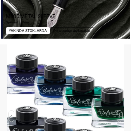
M805 METAL SLEEVE
Special Edition
YAKINDA STOKLARDA
Ön siparişe açılacaktır.